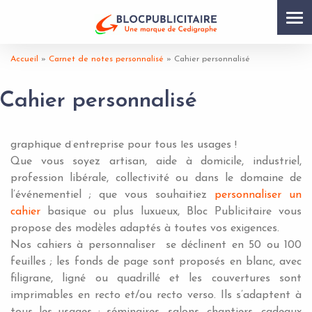
Tog
nav
Accueil
»
Carnet de notes personnalisé
»
Cahier personnalisé
Cahier personnalisé
Des carnets format A4 personnalisés selon votre charte
graphique d’entreprise pour tous les usages !
Que vous soyez artisan, aide à domicile, industriel,
profession libérale, collectivité ou dans le domaine de
l’événementiel ; que vous souhaitiez
personnaliser un
cahier
basique ou plus luxueux, Bloc Publicitaire vous
propose des modèles adaptés à toutes vos exigences.
Nos cahiers à personnaliser se déclinent en 50 ou 100
feuilles ; les fonds de page sont proposés en blanc, avec
filigrane, ligné ou quadrillé et les couvertures sont
imprimables en recto et/ou recto verso. Ils s’adaptent à