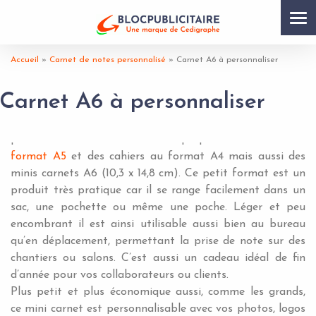
Tog
nav
Accueil
»
Carnet de notes personnalisé
»
Carnet A6 à personnaliser
Carnet A6 à personnaliser
Au format A6 : le petit calepin personnalisable se glisse
partout ! Bloc Publicitaire vous propose des
carnets au
format A5
et des cahiers au format A4 mais aussi des
minis carnets A6 (10,3 x 14,8 cm). Ce petit format est un
produit très pratique car il se range facilement dans un
sac, une pochette ou même une poche. Léger et peu
encombrant il est ainsi utilisable aussi bien au bureau
qu’en déplacement, permettant la prise de note sur des
chantiers ou salons. C’est aussi un cadeau idéal de fin
d’année pour vos collaborateurs ou clients.
Plus petit et plus économique aussi, comme les grands,
ce mini carnet est personnalisable avec vos photos, logos