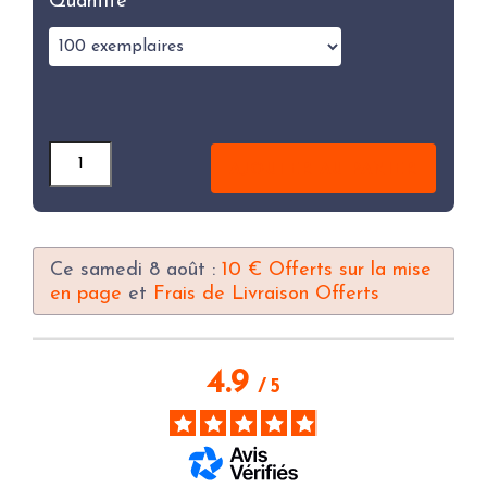
Quantité
Quantité
AJOUTER AU PANIER
Ce samedi 8 août :
10 € Offerts sur la mise
en page
et
Frais de Livraison Offerts
4.9
/
5