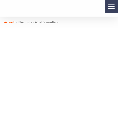
Tog
Accueil
»
Bloc notes A5 «L’essentiel»