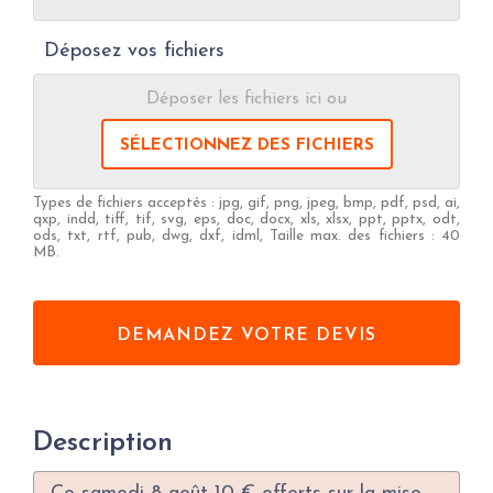
Déposez vos fichiers
Déposer les fichiers ici ou
SÉLECTIONNEZ DES FICHIERS
Types de fichiers acceptés : jpg, gif, png, jpeg, bmp, pdf, psd, ai,
qxp, indd, tiff, tif, svg, eps, doc, docx, xls, xlsx, ppt, pptx, odt,
ods, txt, rtf, pub, dwg, dxf, idml, Taille max. des fichiers : 40
MB.
Description