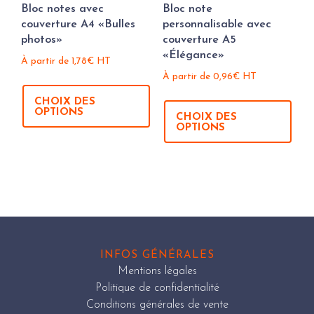
Bloc notes avec
Bloc note
couverture A4 «Bulles
personnalisable avec
photos»
couverture A5
«Élégance»
À partir de
1,78
€
HT
À partir de
0,96
€
HT
CHOIX DES
OPTIONS
CHOIX DES
OPTIONS
INFOS GÉNÉRALES
Mentions légales
Politique de confidentialité
Conditions générales de vente