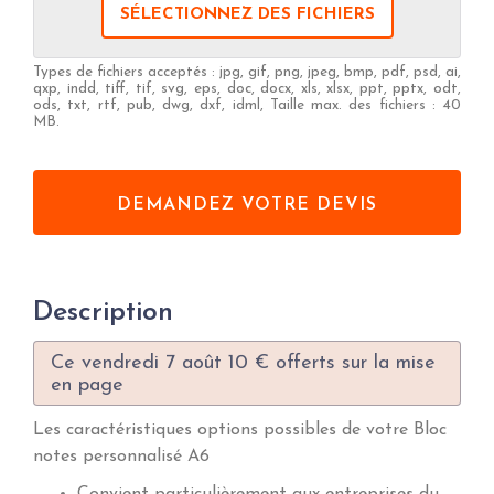
SÉLECTIONNEZ DES FICHIERS
Types de fichiers acceptés : jpg, gif, png, jpeg, bmp, pdf, psd, ai,
qxp, indd, tiff, tif, svg, eps, doc, docx, xls, xlsx, ppt, pptx, odt,
ods, txt, rtf, pub, dwg, dxf, idml, Taille max. des fichiers : 40
MB.
Description
Ce vendredi 7 août 10 € offerts sur la mise
en page
Les caractéristiques options possibles de votre Bloc
notes personnalisé A6