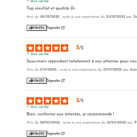
Avis vérifié
Top résultat et qualité 👍
Avis du
30/12/2025
, suite à une expérience du
23/12/2025
par
Sa
Utile
(0)
Signaler
5
/
5
Avis vérifié
Sous-main répondant totalement à nos attentes pour nos 
Avis du
11/11/2025
, suite à une expérience du
07/11/2025
par
Anne
Utile
(0)
Signaler
5
/
5
Avis vérifié
Bien, conforme aux attentes, je recommande !
Avis du
28/03/2025
, suite à une expérience du
12/03/2025
par
P
Utile
(0)
Signaler