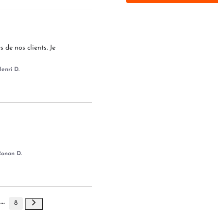
de nos clients. Je 
enri D.
Ronan D.
8