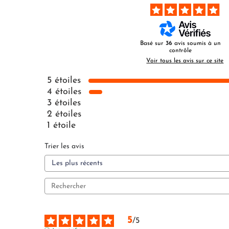
Basé sur
36
avis soumis à un
contrôle
Voir tous les avis sur ce site
5
étoiles
4
étoiles
3
étoiles
2
étoiles
1
étoile
Trier les avis
5
/
5