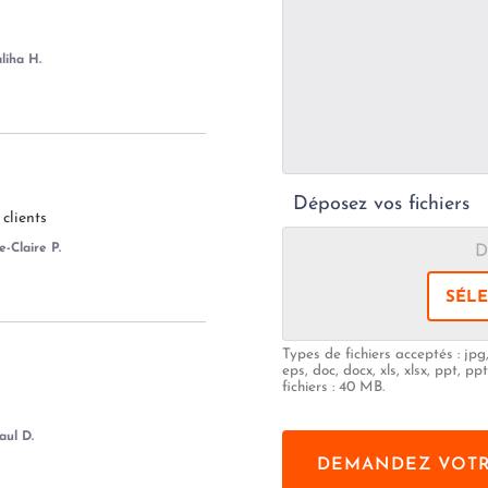
liha H.
Déposez vos fichiers
clients
-Claire P.
D
SÉLE
Types de fichiers acceptés : jpg, 
eps, doc, docx, xls, xlsx, ppt, pp
fichiers : 40 MB.
aul D.