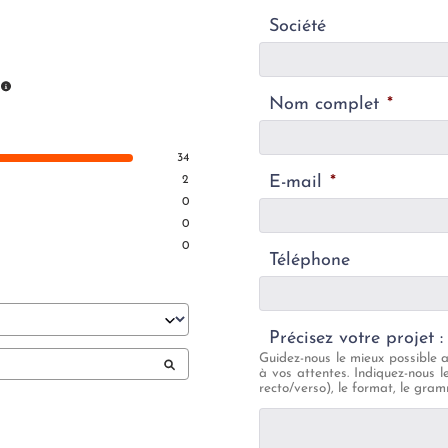
Société
Nom complet
*
34
E-mail
*
2
0
0
0
Téléphone
Précisez votre projet : 
Guidez-nous le mieux possible 
à vos attentes. Indiquez-nous l
recto/verso), le format, le gramm