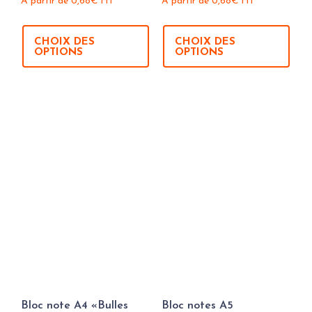
À partir de
0,68
€
HT
À partir de
0,68
€
HT
CHOIX DES
CHOIX DES
OPTIONS
OPTIONS
Bloc note A4 «Bulles
Bloc notes A5