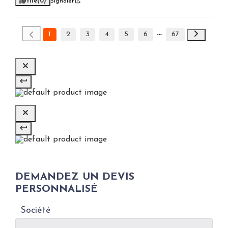
Utile
(0)
Signaler
1
2
3
4
5
6
67
DEMANDEZ UN DEVIS
PERSONNALISÉ
Société