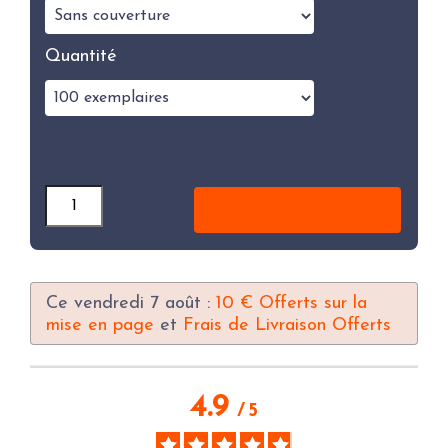
Quantité
Quantité
AJOUTER AU PANIER
Ce vendredi 7 août :
10 € Offerts sur la
mise en page
et
Frais de Livraison Offerts
4.9
/
5