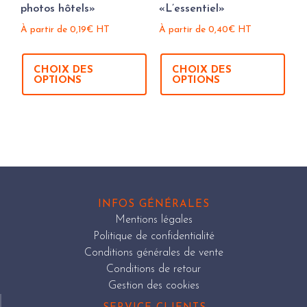
photos hôtels»
«L’essentiel»
À partir de
0,19
€
HT
À partir de
0,40
€
HT
CHOIX DES
CHOIX DES
OPTIONS
OPTIONS
INFOS GÉNÉRALES
Mentions légales
Politique de confidentialité
Conditions générales de vente
Conditions de retour
Gestion des cookies