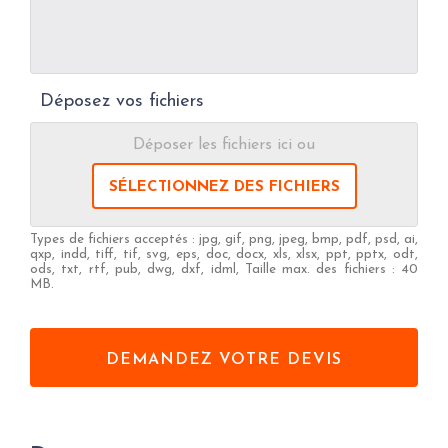
Déposez vos fichiers
Déposer les fichiers ici ou
SÉLECTIONNEZ DES FICHIERS
Types de fichiers acceptés : jpg, gif, png, jpeg, bmp, pdf, psd, ai,
qxp, indd, tiff, tif, svg, eps, doc, docx, xls, xlsx, ppt, pptx, odt,
ods, txt, rtf, pub, dwg, dxf, idml, Taille max. des fichiers : 40
MB.